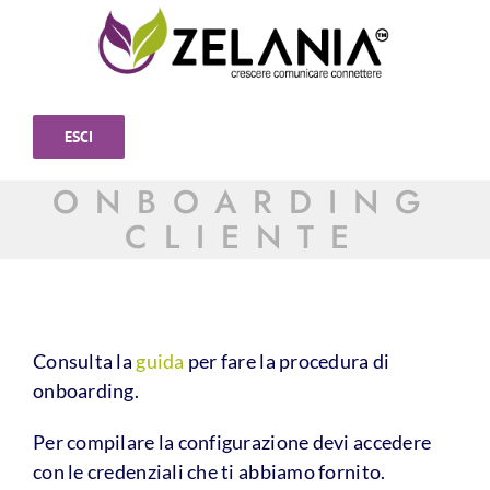
Skip
to
content
ESCI
ONBOARDING
CLIENTE
Consulta la
guida
per fare la procedura di
onboarding.
Per compilare la configurazione devi accedere
con le credenziali che ti abbiamo fornito.